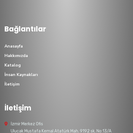
Bağlantılar
Anasayfa
Hakkımızda
Katalog
İnsan Kaynakları
İletişim
İletişim
İzmir Merkez Ofis
Ulucak Mustafa Kemal Atatürk Mah. 9192 sk. No:13/A