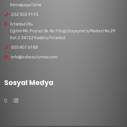
Kemalpaşa/İzmir
232 502 91 93
İstanbul Ofis
Eğitim Mh. Poyraz Sk. No:1 Söğütlüçeşme İş Merkezi No:29
Kat:2 34722 Kadıköy/İstanbul
505 807 61 88
info@icsbeautymed.com
Sosyal Medya