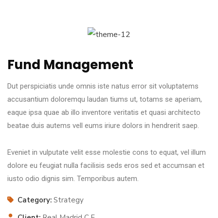
Fund Management
Dut perspiciatis unde omnis iste natus error sit voluptatems
accusantium doloremqu laudan tiums ut, totams se aperiam,
eaque ipsa quae ab illo inventore veritatis et quasi architecto
beatae duis autems vell eums iriure dolors in hendrerit saep.
Eveniet in vulputate velit esse molestie cons to equat, vel illum
dolore eu feugiat nulla facilisis seds eros sed et accumsan et
iusto odio dignis sim. Temporibus autem.
Category:
Strategy
Client:
Real Madrid C.F