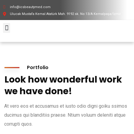
info@icsbeautymed.com
Ulucak Mustafa Kemal Atatürk Mah. 9192 sk. No:13/A Kemalpaşa/İzmir
İnsan Kaynakları
Portfolio
Look how wonderful work
we have done!
At vero eos et accusamus et iusto odio digni goiku ssimos
ducimus qui blanditiis praese. Ntium voluum deleniti atque
corrupti quos.