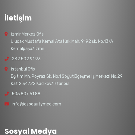
İletişim
İzmir Merkez Ofis
Ulucak Mustafa Kemal Atatürk Mah. 9192 sk. No:13/A
Kemalpaşa/İzmir
232 502 91 93
İstanbul Ofis
Eğitim Mh. Poyraz Sk. No:1 Söğütlüçeşme İş Merkezi No:29
Kat:2 34722 Kadıköy/İstanbul
505 807 61 88
info@icsbeautymed.com
Sosyal Medya