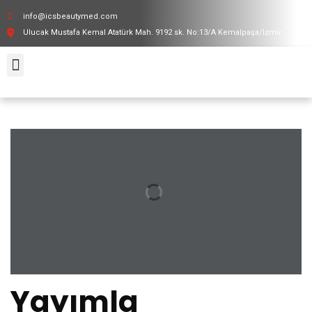
info@icsbeautymed.com
Ulucak Mustafa Kemal Atatürk Mah. 9192 sk. No:13/A Kemalpaşa/İzmir
İnsan Kaynakları
Yayımla