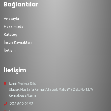
Bağlantılar
Anasayfa
Hakkımızda
Katalog
İnsan Kaynakları
İletişim
İletişim
İzmir Merkez Ofis
Ulucak Mustafa Kemal Atatürk Mah. 9192 sk. No:13/A
Kemalpaşa/İzmir
232 502 91 93