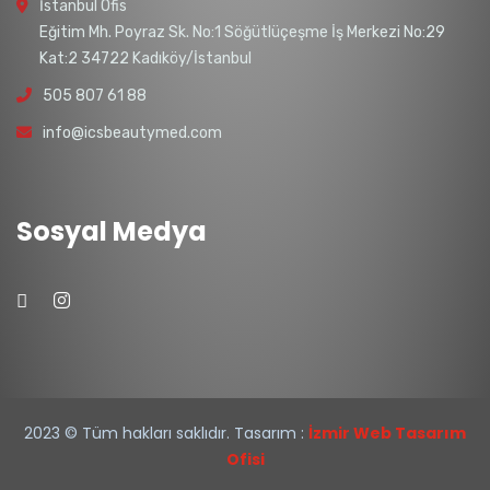
İstanbul Ofis
Eğitim Mh. Poyraz Sk. No:1 Söğütlüçeşme İş Merkezi No:29
Kat:2 34722 Kadıköy/İstanbul
505 807 61 88
info@icsbeautymed.com
Sosyal Medya
2023
© Tüm hakları saklıdır. Tasarım :
İzmir Web Tasarım
Ofisi